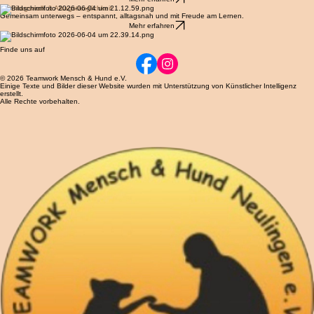
Hundesport Potpourri
Abwechslungsreiches Hundetraining für alle, die sich nicht für eine Sportart entscheiden wollen.
Mehr erfahren
Sonntagswalk & Alltagstauglichkeit
Gemeinsam unterwegs – entspannt, alltagsnah und mit Freude am Lernen.
Mehr erfahren
Finde uns auf
© 2026 Teamwork Mensch & Hund e.V.
Einige Texte und Bilder dieser Website wurden mit Unterstützung von Künstlicher Intelligenz
erstellt.
Alle Rechte vorbehalten.