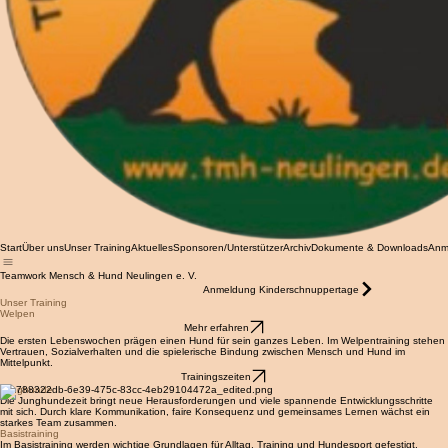
Start
Über uns
Unser Training
Aktuelles
Sponsoren/Unterstützer
Archiv
Dokumente & Downloads
Anm
Teamwork Mensch & Hund Neulingen e. V.
Anmeldung Kinderschnuppertage
Unser Training
Welpen
Mehr erfahren
Die ersten Lebenswochen prägen einen Hund für sein ganzes Leben. Im Welpentraining stehen
Vertrauen, Sozialverhalten und die spielerische Bindung zwischen Mensch und Hund im
Mittelpunkt.
Trainingszeiten
Junghunde
Die Junghundezeit bringt neue Herausforderungen und viele spannende Entwicklungsschritte