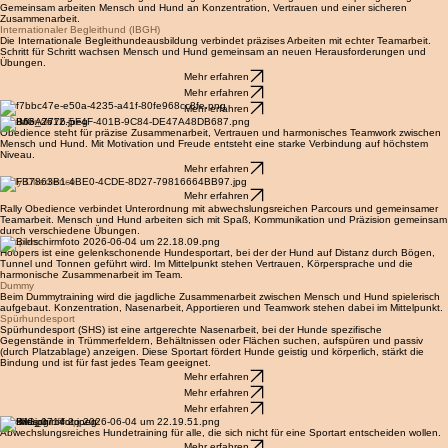
mit sich. Durch klare Kommunikation, faire Konsequenz und gemeinsames Lernen wächst ein
starkes Team zusammen.
Basistraining
Im Basistraining werden wichtige Grundlagen für Alltag, Training und Hundesport gefestigt.
Gemeinsam arbeiten Mensch und Hund an Konzentration, Vertrauen und einer sicheren
Zusammenarbeit.
Internationaler Begleithund (IBGH)
Die Internationale Begleithundeausbildung verbindet präzises Arbeiten mit echter Teamarbeit.
Schritt für Schritt wachsen Mensch und Hund gemeinsam an neuen Herausforderungen und
Übungen.
Mehr erfahren
Mehr erfahren
Mehr erfahren
Obedience
Obedience steht für präzise Zusammenarbeit, Vertrauen und harmonisches Teamwork zwischen
Mensch und Hund. Mit Motivation und Freude entsteht eine starke Verbindung auf höchstem
Niveau.
Mehr erfahren
Rally
Obedience
Mehr erfahren
Rally Obedience verbindet Unterordnung mit abwechslungsreichen Parcours und gemeinsamer
Teamarbeit. Mensch und Hund arbeiten sich mit Spaß, Kommunikation und Präzision gemeinsam
durch verschiedene Übungen.
Hoopers
Hoopers ist eine gelenkschonende Hundesportart, bei der der Hund auf Distanz durch Bögen,
Tunnel und Tonnen geführt wird. Im Mittelpunkt stehen Vertrauen, Körpersprache und die
harmonische Zusammenarbeit im Team.
Dummy
Beim Dummytraining wird die jagdliche Zusammenarbeit zwischen Mensch und Hund spielerisch
aufgebaut. Konzentration, Nasenarbeit, Apportieren und Teamwork stehen dabei im Mittelpunkt.
Spürhundesport
Spürhundesport (SHS) ist eine artgerechte Nasenarbeit, bei der Hunde spezifische
Gegenstände in Trümmerfeldern, Behältnissen oder Flächen suchen, aufspüren und passiv
(durch Platzablage) anzeigen. Diese Sportart fördert Hunde geistig und körperlich, stärkt die
Bindung und ist für fast jedes Team geeignet.
Mehr erfahren
Mehr erfahren
Mehr erfahren