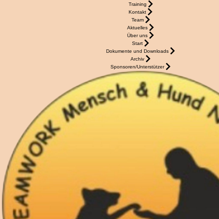
Training
Kontakt
Team
Aktuelles
Über uns
Start
Dokumente und Downloads
Archiv
Sponsoren/Unterstützer