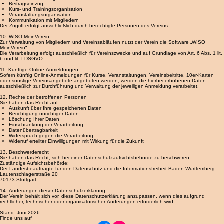
9. Mitgliederverwaltung
Personenbezogene Daten von Mitgliedern werden ausschließlich zur Durchführung des
Vereinsbetriebs und zur Erfüllung der Vereinszwecke verarbeitet.
Hierzu gehören insbesondere:
Mitgliederverwaltung
Beitragseinzug
Kurs- und Trainingsorganisation
Veranstaltungsorganisation
Kommunikation mit Mitgliedern
Der Zugriff erfolgt ausschließlich durch berechtigte Personen des Vereins.
10. WISO MeinVerein
Zur Verwaltung von Mitgliedern und Vereinsabläufen nutzt der Verein die Software „WISO
MeinVerein“.
Die Verarbeitung erfolgt ausschließlich für Vereinszwecke und auf Grundlage von Art. 6 Abs. 1 lit.
b und lit. f DSGVO.
11. Künftige Online-Anmeldungen
Sofern künftig Online-Anmeldungen für Kurse, Veranstaltungen, Vereinsbeitritte, 10er-Karten
oder sonstige Vereinsangebote angeboten werden, werden die hierbei erhobenen Daten
ausschließlich zur Durchführung und Verwaltung der jeweiligen Anmeldung verarbeitet.
12. Rechte der betroffenen Personen
Sie haben das Recht auf:
Auskunft über Ihre gespeicherten Daten
Berichtigung unrichtiger Daten
Löschung Ihrer Daten
Einschränkung der Verarbeitung
Datenübertragbarkeit
Widerspruch gegen die Verarbeitung
Widerruf erteilter Einwilligungen mit Wirkung für die Zukunft
13. Beschwerderecht
Sie haben das Recht, sich bei einer Datenschutzaufsichtsbehörde zu beschweren.
Zuständige Aufsichtsbehörde:
Der Landesbeauftragte für den Datenschutz und die Informationsfreiheit Baden-Württemberg
Lautenschlagerstraße 20
70173 Stuttgart
14. Änderungen dieser Datenschutzerklärung
Der Verein behält sich vor, diese Datenschutzerklärung anzupassen, wenn dies aufgrund