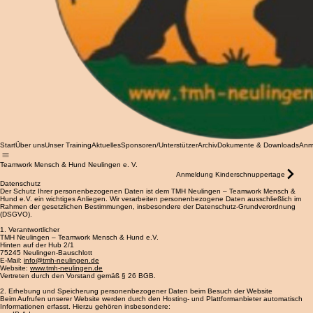
Start
Über uns
Unser Training
Aktuelles
Sponsoren/Unterstützer
Archiv
Dokumente & Downloads
Anm
Teamwork Mensch & Hund Neulingen e. V.
Anmeldung Kinderschnuppertage
Datenschutz
Der Schutz Ihrer personenbezogenen Daten ist dem TMH Neulingen – Teamwork Mensch &
Hund e.V. ein wichtiges Anliegen. Wir verarbeiten personenbezogene Daten ausschließlich im
Rahmen der gesetzlichen Bestimmungen, insbesondere der Datenschutz-Grundverordnung
(DSGVO).
1. Verantwortlicher
TMH Neulingen – Teamwork Mensch & Hund e.V.
Hinten auf der Hub 2/1
75245 Neulingen-Bauschlott
E-Mail:
info@tmh-neulingen.de
Website:
www.tmh-neulingen.de
Vertreten durch den Vorstand gemäß § 26 BGB.