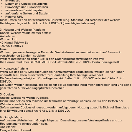
2. Erhebung und Speicherung personenbezogener Daten beim Besuch der Website
Beim Aufrufen unserer Website werden durch den Hosting- und Plattformanbieter automatisch
Informationen erfasst. Hierzu gehören insbesondere:
IP-Adresse
Datum und Uhrzeit des Zugriffs
Browsertyp und Browserversion
verwendetes Betriebssystem
aufgerufene Seiten und Dateien
Referrer-URL
Diese Daten dienen der technischen Bereitstellung, Stabilität und Sicherheit der Website.
Rechtsgrundlage ist Art. 6 Abs. 1 lit. f DSGVO (berechtigtes Interesse).
3. Hosting und Website-Plattform
Unsere Website wurde mit Wix erstellt.
Anbieter ist:
Wix.com Ltd.
40 Namal Tel Aviv St.
Tel Aviv 6350671
Israel
Wix kann personenbezogene Daten der Websitebesucher verarbeiten und auf Servern in
verschiedenen Ländern speichern.
Weitere Informationen finden Sie in den Datenschutzbestimmungen von Wix.
Die Domain wird über STRATO AG, Otto-Ostrowski-Straße 7, 10249 Berlin, bereitgestellt.
4. Kontaktaufnahme
Wenn Sie uns per E-Mail oder über ein Kontaktformular kontaktieren, werden die von Ihnen
übermittelten Daten ausschließlich zur Bearbeitung Ihrer Anfrage verwendet.
Die Verarbeitung erfolgt auf Grundlage von Art. 6 Abs. 1 lit. b DSGVO oder Art. 6 Abs. 1 lit. f
DSGVO.
Die Daten werden gelöscht, sobald sie für die Bearbeitung nicht mehr erforderlich sind und keine
gesetzlichen Aufbewahrungspflichten bestehen.
5. Cookies
Unsere Website verwendet Cookies.
Hierbei handelt es sich teilweise um technisch notwendige Cookies, die für den Betrieb der
Website erforderlich sind.
Sofern weitere Cookies eingesetzt werden, erfolgt deren Nutzung ausschließlich auf Grundlage
Ihrer Einwilligung gemäß Art. 6 Abs. 1 lit. a DSGVO.
6. Google Maps