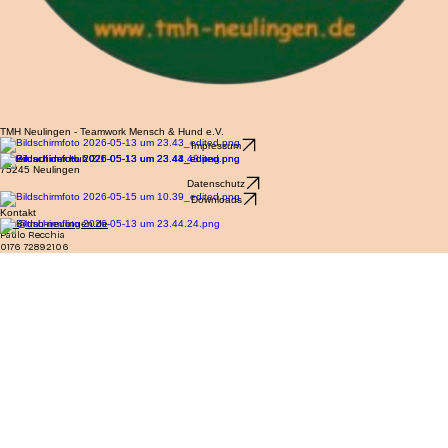
TMH Neulingen - Teamwork Mensch & Hund e.V.
Impressum
Hinten auf der Hub 2/1
75245 Neulingen
Datenschutz
Downloads
Kontakt
info@tmh-neulingen.de
Paulo Recchia
0176 72892106