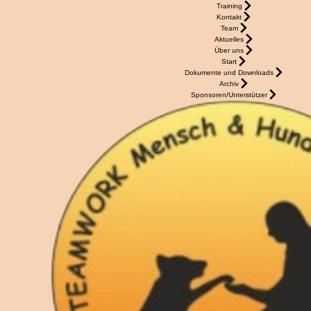
Training
Kontakt
Team
Aktuelles
Über uns
Start
Dokumente und Downloads
Archiv
Sponsoren/Unterstützer