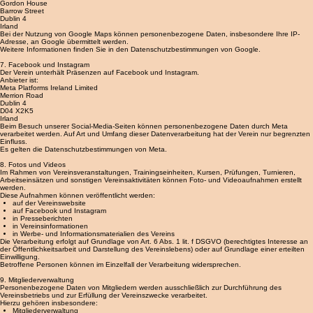
Auf unserer Website kann Google Maps zur Darstellung unseres Vereinsgeländes und zur
Routenplanung eingebunden sein.
Anbieter ist:
Google Ireland Limited
Gordon House
Barrow Street
Dublin 4
Irland
Bei der Nutzung von Google Maps können personenbezogene Daten, insbesondere Ihre IP-
Adresse, an Google übermittelt werden.
Weitere Informationen finden Sie in den Datenschutzbestimmungen von Google.
7. Facebook und Instagram
Der Verein unterhält Präsenzen auf Facebook und Instagram.
Anbieter ist:
Meta Platforms Ireland Limited
Merrion Road
Dublin 4
D04 X2K5
Irland
Beim Besuch unserer Social-Media-Seiten können personenbezogene Daten durch Meta
verarbeitet werden. Auf Art und Umfang dieser Datenverarbeitung hat der Verein nur begrenzten
Einfluss.
Es gelten die Datenschutzbestimmungen von Meta.
8. Fotos und Videos
Im Rahmen von Vereinsveranstaltungen, Trainingseinheiten, Kursen, Prüfungen, Turnieren,
Arbeitseinsätzen und sonstigen Vereinsaktivitäten können Foto- und Videoaufnahmen erstellt
werden.
Diese Aufnahmen können veröffentlicht werden:
auf der Vereinswebsite
auf Facebook und Instagram
in Presseberichten
in Vereinsinformationen
in Werbe- und Informationsmaterialien des Vereins
Die Verarbeitung erfolgt auf Grundlage von Art. 6 Abs. 1 lit. f DSGVO (berechtigtes Interesse an
der Öffentlichkeitsarbeit und Darstellung des Vereinslebens) oder auf Grundlage einer erteilten
Einwilligung.
Betroffene Personen können im Einzelfall der Verarbeitung widersprechen.