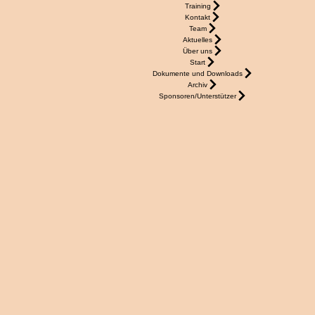
Training
Kontakt
Team
Aktuelles
Über uns
Start
Dokumente und Downloads
Archiv
Sponsoren/Unterstützer