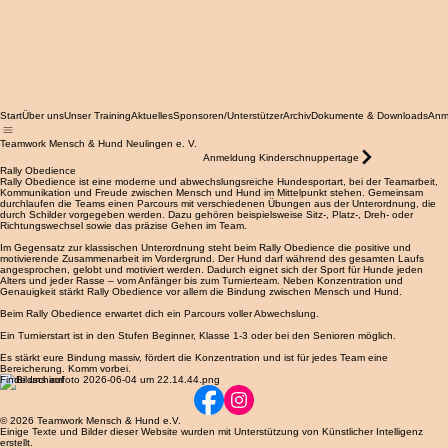
Start
Über uns
Unser Training
Aktuelles
Sponsoren/Unterstützer
Archiv
Dokumente & Downloads
Anm
Teamwork Mensch & Hund Neulingen e. V.
Anmeldung Kinderschnuppertage
Rally Obedience
Rally Obedience ist eine moderne und abwechslungsreiche Hundesportart, bei der Teamarbeit,
Kommunikation und Freude zwischen Mensch und Hund im Mittelpunkt stehen. Gemeinsam
durchlaufen die Teams einen Parcours mit verschiedenen Übungen aus der Unterordnung, die
durch Schilder vorgegeben werden. Dazu gehören beispielsweise Sitz-, Platz-, Dreh- oder
Richtungswechsel sowie das präzise Gehen im Team.
Im Gegensatz zur klassischen Unterordnung steht beim Rally Obedience die positive und
motivierende Zusammenarbeit im Vordergrund. Der Hund darf während des gesamten Laufs
angesprochen, gelobt und motiviert werden. Dadurch eignet sich der Sport für Hunde jeden
Alters und jeder Rasse – vom Anfänger bis zum Turnierteam. Neben Konzentration und
Genauigkeit stärkt Rally Obedience vor allem die Bindung zwischen Mensch und Hund.
Beim Rally Obedience erwartet dich ein Parcours voller Abwechslung.
Ein Turnierstart ist in den Stufen Beginner, Klasse 1-3 oder bei den Senioren möglich.
Es stärkt eure Bindung massiv, fördert die Konzentration und ist für jedes Team eine
Bereicherung. Komm vorbei.
Finde uns auf
© 2026 Teamwork Mensch & Hund e.V.
Einige Texte und Bilder dieser Website wurden mit Unterstützung von Künstlicher Intelligenz