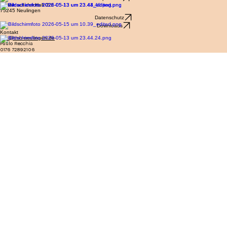
TMH Neulingen - Teamwork Mensch & Hund e.V.
Impressum
Hinten auf der Hub 2/1
75245 Neulingen
Datenschutz
Downloads
Kontakt
info@tmh-neulingen.de
Paulo Recchia
0176 72892106