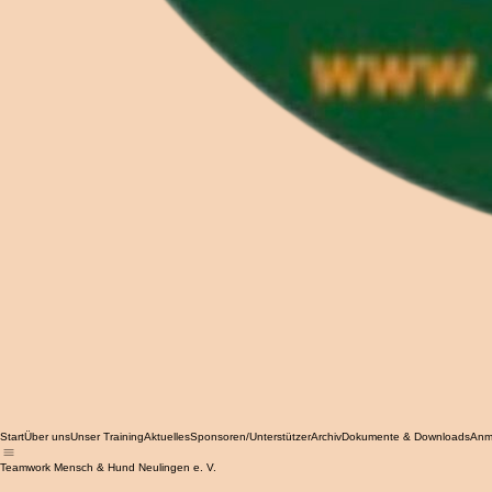
Start
Über uns
Unser Training
Aktuelles
Sponsoren/Unterstützer
Archiv
Dokumente & Downloads
Anm
Teamwork Mensch & Hund Neulingen e. V.