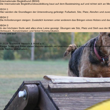
Internationaler Begleithund (IBGH)
Die Internationale Begleithundeausbildung baut auf dem Basistraining auf und richtet sich a
IBGH 1
Hier werden die Grundlagen der Unterordnung gefestigt: Fußarbeit, Sitz, Platz, Abrufen und zuv
IBGH 2
Die Anforderungen steigen: Zusätzlich kommen unter anderem das Bringen eines Holzes und das V
IBGH 3
In der höchsten Stufe wird alles ohne Leine gezeigt. Übungen wie Sitz, Platz und Steh aus der B
Vertrauen, Konzentration und feiner Kommunikation.
Finde uns auf
© 2026 Teamwork Mensch & Hund e.V.
Einige Texte und Bilder dieser Website wurden mit Unterstützung von Künstlicher Intelligenz erstel
Alle Rechte vorbehalten.