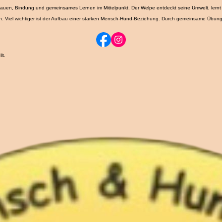
ündin und im Wurf lernt er wichtige Grundlagen wie Sozialverhalten, Kommunikation und den Umg
trauen, Bindung und gemeinsames Lernen im Mittelpunkt. Der Welpe entdeckt seine Umwelt, lernt
en. Viel wichtiger ist der Aufbau einer starken Mensch-Hund-Beziehung. Durch gemeinsame Übunge
lt.