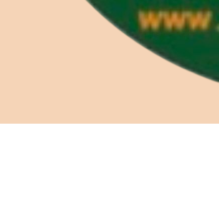
TMH Neulingen - Teamwork Mensch & Hund e.V.
Hinten auf der Hub 2/1
75245 Neulingen