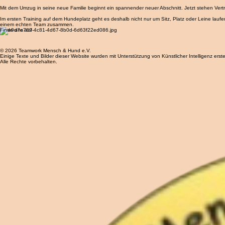
Welpen
Die ersten Lebenswochen eines Welpen sind entscheidend für sein späteres Verhalten. Bei der H
Mit dem Umzug in seine neue Familie beginnt ein spannender neuer Abschnitt. Jetzt stehen Ver
Im ersten Training auf dem Hundeplatz geht es deshalb nicht nur um Sitz, Platz oder Leine lauf
einem echten Team zusammen.
Finde uns auf
© 2026 Teamwork Mensch & Hund e.V.
Einige Texte und Bilder dieser Website wurden mit Unterstützung von Künstlicher Intelligenz erstel
Alle Rechte vorbehalten.