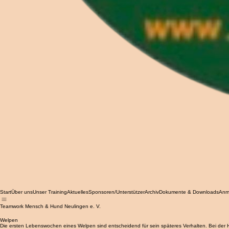
Start
Über uns
Unser Training
Aktuelles
Sponsoren/Unterstützer
Archiv
Dokumente & Downloads
Anm
Teamwork Mensch & Hund Neulingen e. V.