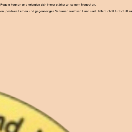
ang mit Reizen. Hier sammelt er die ersten Erfahrungen, die ihn ein Leben lang prägen.
 Regeln kennen und orientiert sich immer stärker an seinem Menschen.
n, positives Lernen und gegenseitiges Vertrauen wachsen Hund und Halter Schritt für Schritt zu