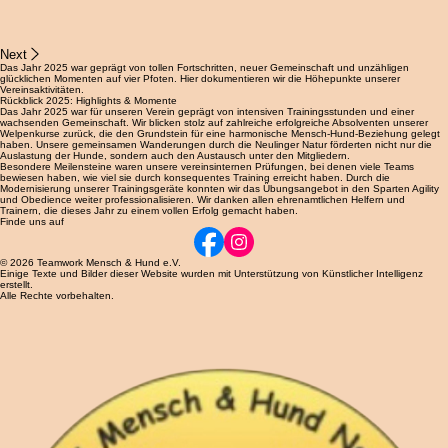
Next
Das Jahr 2025 war geprägt von tollen Fortschritten, neuer Gemeinschaft und unzähligen
glücklichen Momenten auf vier Pfoten. Hier dokumentieren wir die Höhepunkte unserer
Vereinsaktivitäten.
Rückblick 2025: Highlights & Momente
Das Jahr 2025 war für unseren Verein geprägt von intensiven Trainingsstunden und einer
wachsenden Gemeinschaft. Wir blicken stolz auf zahlreiche erfolgreiche Absolventen unserer
Welpenkurse zurück, die den Grundstein für eine harmonische Mensch-Hund-Beziehung gelegt
haben. Unsere gemeinsamen Wanderungen durch die Neulinger Natur förderten nicht nur die
Auslastung der Hunde, sondern auch den Austausch unter den Mitgliedern.
Besondere Meilensteine waren unsere vereinsinternen Prüfungen, bei denen viele Teams
bewiesen haben, wie viel sie durch konsequentes Training erreicht haben. Durch die
Modernisierung unserer Trainingsgeräte konnten wir das Übungsangebot in den Sparten Agility
und Obedience weiter professionalisieren. Wir danken allen ehrenamtlichen Helfern und
Trainern, die dieses Jahr zu einem vollen Erfolg gemacht haben.
Finde uns auf
© 2026 Teamwork Mensch & Hund e.V.
Einige Texte und Bilder dieser Website wurden mit Unterstützung von Künstlicher Intelligenz