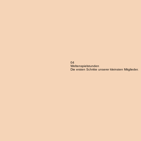
04
Weltenspielstunden
Die ersten Schritte unserer kleinsten Mitglieder.