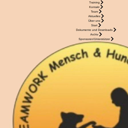
Training
Kontakt
Team
Aktuelles
Über uns
Start
Dokumente und Downloads
Archiv
Sponsoren/Unterstützer