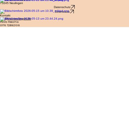
TMH Neulingen - Teamwork Mensch & Hund e.V.
Impressum
Hinten auf der Hub 2/1
75245 Neulingen
Datenschutz
Downloads
Kontakt
info@tmh-neulingen.de
Paulo Recchia
0176 72892106