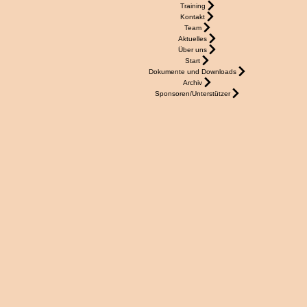
Training
Kontakt
Team
Aktuelles
Über uns
Start
Dokumente und Downloads
Archiv
Sponsoren/Unterstützer