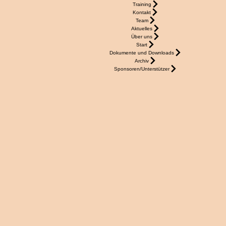
Training
Kontakt
Team
Aktuelles
Über uns
Start
Dokumente und Downloads
Archiv
Sponsoren/Unterstützer