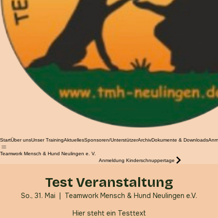
Start
Über uns
Unser Training
Aktuelles
Sponsoren/Unterstützer
Archiv
Dokumente & Downloads
Anm
Teamwork Mensch & Hund Neulingen e. V.
Anmeldung Kinderschnuppertage
Test Veranstaltung