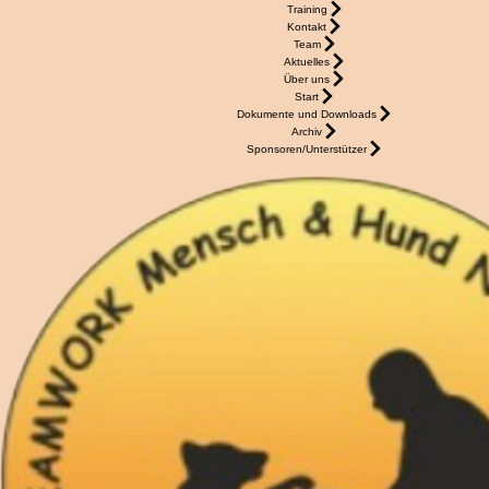
Training
Kontakt
Team
Aktuelles
Über uns
Start
Dokumente und Downloads
Archiv
Sponsoren/Unterstützer