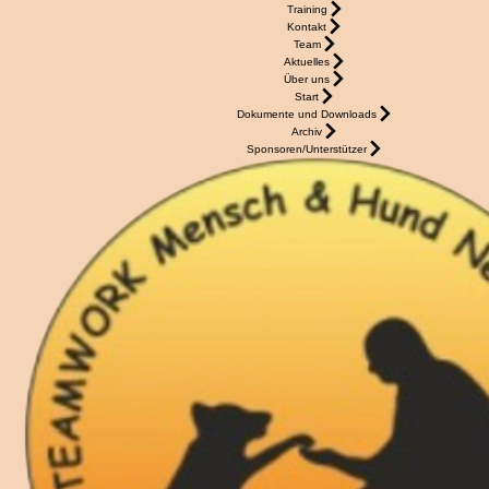
Training
Kontakt
Team
Aktuelles
Über uns
Start
Dokumente und Downloads
Archiv
Sponsoren/Unterstützer