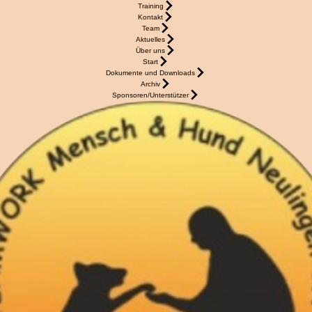
Training
Kontakt
Team
Aktuelles
Über uns
Start
Dokumente und Downloads
Archiv
Sponsoren/Unterstützer