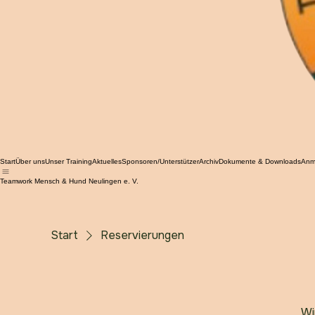
Start
Über uns
Unser Training
Aktuelles
Sponsoren/Unterstützer
Archiv
Dokumente & Downloads
Anm
Teamwork Mensch & Hund Neulingen e. V.
Start
Reservierungen