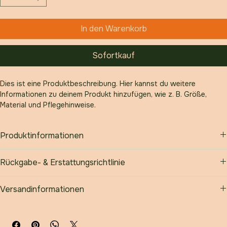
Anzahl
*
In den Warenkorb
Sofortkauf
Dies ist eine Produktbeschreibung. Hier kannst du weitere 
Informationen zu deinem Produkt hinzufügen, wie z. B. Größe, 
Material und Pflegehinweise.
Produktinformationen
Hier kannst du weitere Informationen zu deinem Produkt 
Rückgabe- & Erstattungsrichtlinie
hinzufügen, wie z. B. 
Größe, Material 
und 
Pflegehinweise
. Nutze 
diesen Bereich außerdem, um Besonderheiten hervorzuheben und 
Hier kannst du deinen Kunden erklären, was zu tun ist, wenn sie 
deinen Kunden zu zeigen, was diesen Artikel besonders macht.
Versandinformationen
mit ihrem Kauf unzufrieden sind.