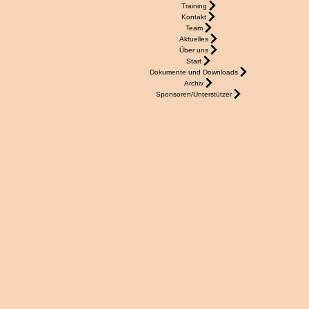
Training
Kontakt
Team
Aktuelles
Über uns
Start
Dokumente und Downloads
Archiv
Sponsoren/Unterstützer