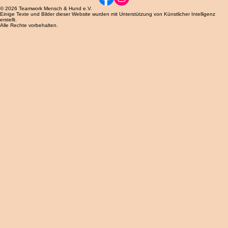
Finde uns auf
© 2026 Teamwork Mensch & Hund e.V.
Einige Texte und Bilder dieser Website wurden mit Unterstützung von Künstlicher Intelligenz
erstellt.
Alle Rechte vorbehalten.