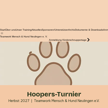
Start
Über uns
Unser Training
Aktuelles
Sponsoren/Unterstützer
Archiv
Dokumente & Downloads
Anm
Teamwork Mensch & Hund Neulingen e. V.
Anmeldung Kinderschnuppertage
Hoopers-Turnier