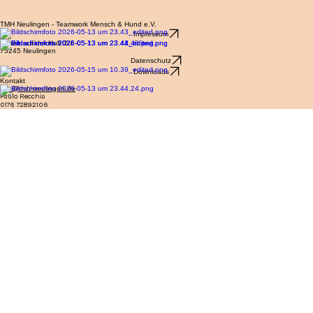
TMH Neulingen - Teamwork Mensch & Hund e.V.
Impressum
Hinten auf der Hub 2/1
75245 Neulingen
Datenschutz
Downloads
Kontakt
info@tmh-neulingen.de
Paulo Recchia
0176 72892106