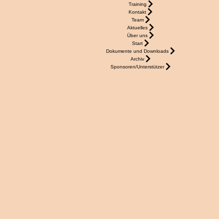
Training
Kontakt
Team
Aktuelles
Über uns
Start
Dokumente und Downloads
Archiv
Sponsoren/Unterstützer