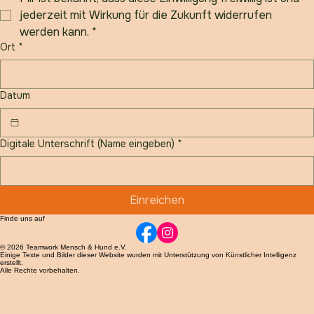
Mir ist bekannt, dass diese Einwilligung freiwillig ist und 
jederzeit mit Wirkung für die Zukunft widerrufen 
werden kann.
*
Ort
*
Datum
Digitale Unterschrift (Name eingeben)
*
Einreichen
Finde uns auf
© 2026 Teamwork Mensch & Hund e.V.
Einige Texte und Bilder dieser Website wurden mit Unterstützung von Künstlicher Intelligenz
erstellt.
Alle Rechte vorbehalten.