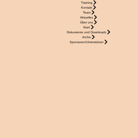
Training
Kontakt
Team
Aktuelles
Über uns
Start
Dokumente und Downloads
Archiv
Sponsoren/Unterstützer